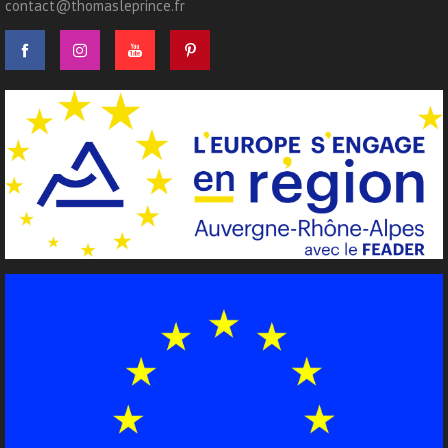
contact@thomasleprince.fr