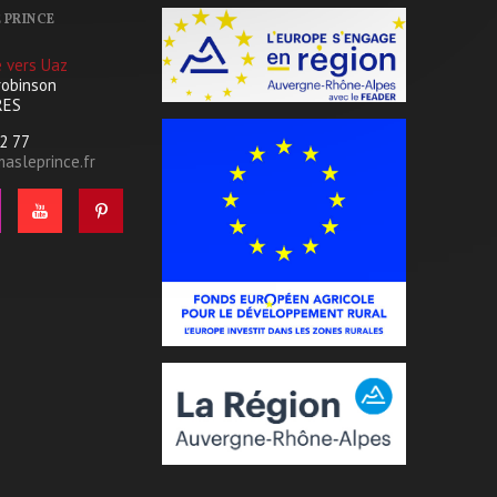
 PRINCE
é vers Uaz
robinson
RES
12 77
sleprince.fr