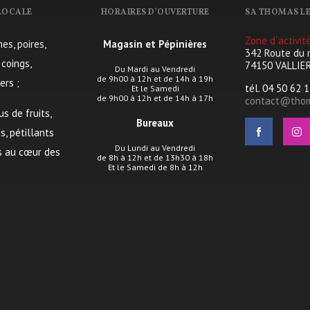
 LOCALE
HORAIRES D’OUVERTURE
SA THOMAS LE
Zone d´activit
s, poires,
Magasin et Pépinières
342 Route du 
 coings,
74150 VALLIE
Du Mardi au Vendredi
de 9h00 à 12h et de 14h à 19h
ers ;
tél. 04 50 62 
Et le Samedi
de 9h00 à 12h et de 14h à 17h
contact@thoma
us de fruits,
Bureaux
s, pétillants
Du Lundi au Vendredi
es au cœur des
de 8h à 12h et de 13h30 à 18h
Et le Samedi de 8h à 12h