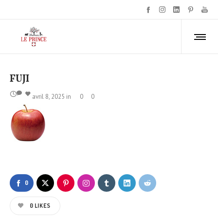
FUJI
avril 8, 2025
in
0
0
0
0
LIKES