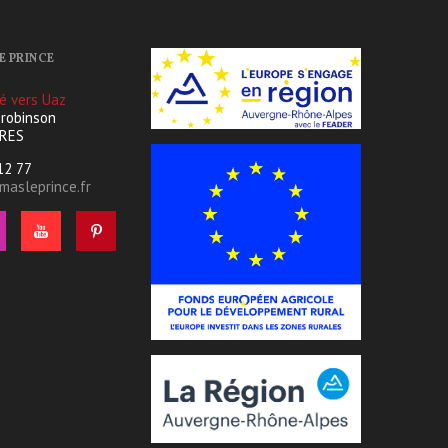
E PRINCE
té vers Uaz
 robinson
ERES
 12 77
asleprince.fr