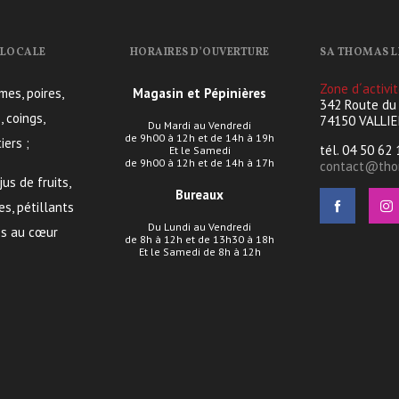
 LOCALE
HORAIRES D’OUVERTURE
SA THOMAS L
Zone d´activi
es, poires,
Magasin et Pépinières
342 Route du
, coings,
74150 VALLI
Du Mardi au Vendredi
de 9h00 à 12h et de 14h à 19h
iers ;
tél. 04 50 62
Et le Samedi
de 9h00 à 12h et de 14h à 17h
contact@thom
jus de fruits,
Bureaux
es, pétillants
Du Lundi au Vendredi
res au cœur
de 8h à 12h et de 13h30 à 18h
Et le Samedi de 8h à 12h