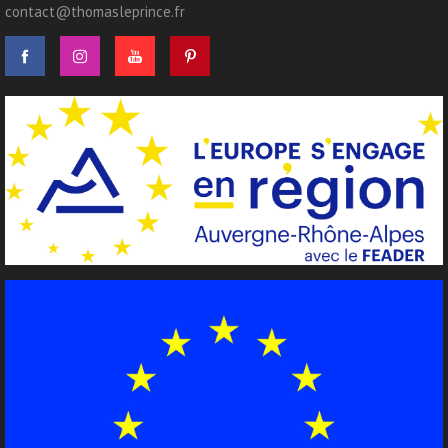
contact@thomasleprince.fr