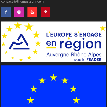
contact@thomasleprince.fr